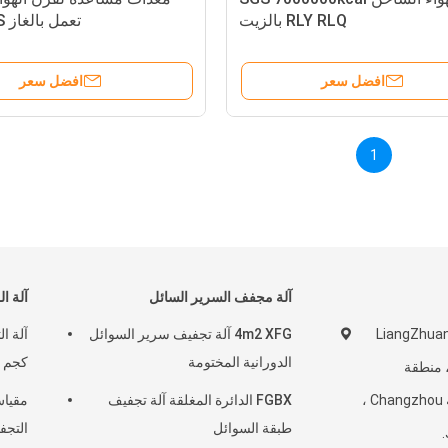
RLY RLQ بالزيت
تعمل بالغاز SUS310S
افضل سعر
افضل سعر
1
آلة مجفف السرير السائل
آلة ا
LiangZhuang
4m2 XFG آلة تجفيف سرير السوائل
الدورانية المختومة
كجم / ساع
Zhenglu T ، منطقة
Tianning ، مدينة Changzhou ،
FGBX الدائرة المغلقة آلة تجفيف
طبقة السوائل
التجف