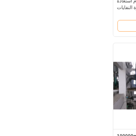
جيد 316L نظام استعادة
 النفايات