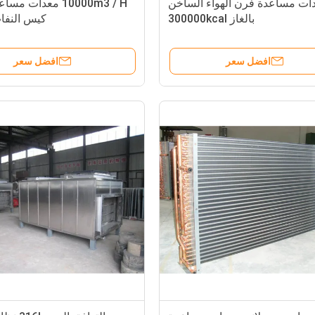
ات مساعدة فرن الهواء الساخن
10000m3 / H معدات
بالغاز 300000kcal
كيس النفا
افضل سعر
افضل سعر