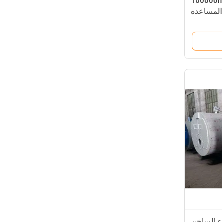
100000m3
ء الساخن