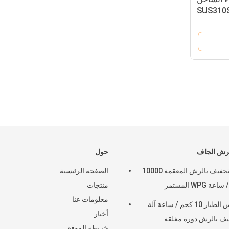
لرش الجاف
حول
آلة التجفيف بالرش المعقمة 10000
الصفحة الرئيسية
ة WPG المستمر
منتجات
معلومات عنا
مقياس الطيار 10 كجم / ساعة آلة
أخبار
يف بالرش دورة مغلقة
خريطة الموقع