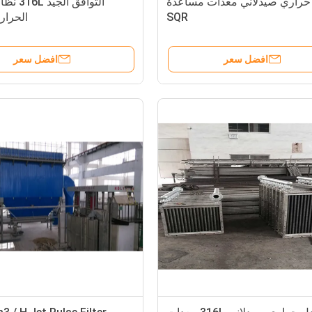
حراري صيدلاني معدات مساعدة
التوافق ال
SQR
الحرارة
افضل سعر
افضل سعر