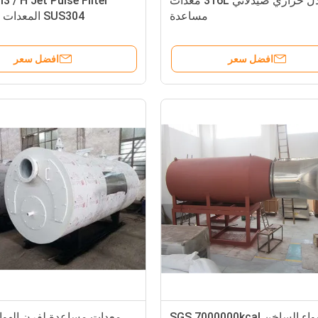
مبادل حراري صيدلاني 316L معدات
 / H Jet Pulse Filter
مساعدة
SUS304 المعدات المساعدة
افضل سعر
افضل سعر
فرن الهواء الساخن SGS 7000000kcal
معدات مساعدة لفرن الهوا