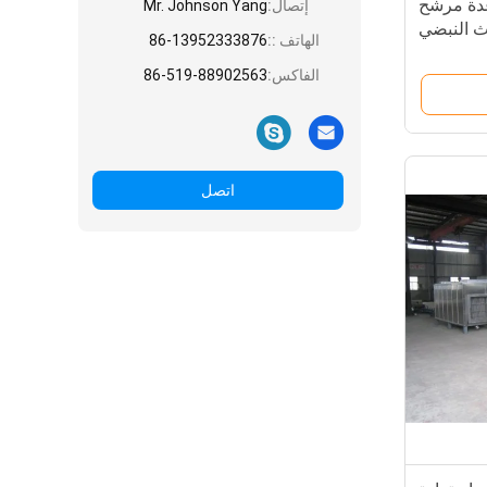
 مساعدة مرشح
إتصال:
Mr. Johnson Yang
ث النبضي
الهاتف ::
86-13952333876
الفاكس:
86-519-88902563
اتصل