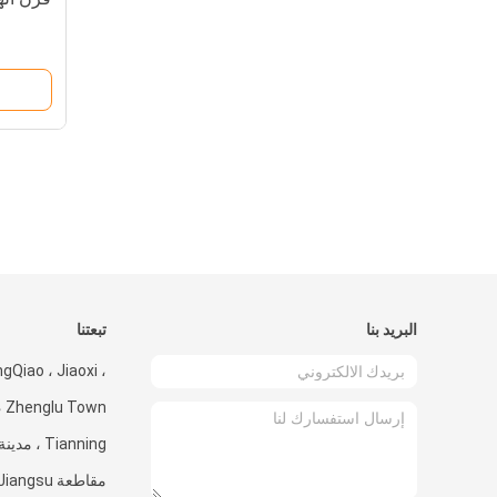
البريد بنا
تبعتنا
Qiao ، Jiaoxi ،
own
مقاطعة Jiangsu.