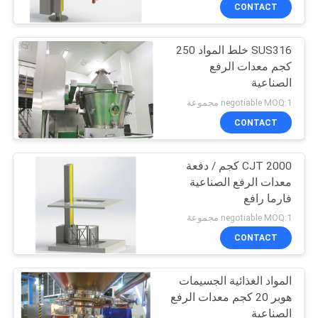
CONTACT
مراقبة
SUS316 خلط المواد 250
الجودة
16
كجم معدات الرفع
الصناعية
آلة تجفيف الفرن
اتصل
negotiable MOQ:1 مجموعة
بنا
CONTACT
CJT 2000 كجم / دفعة
أخبار
معدات الرفع الصناعية
فارما رافع
16
اطلب
negotiable MOQ:1 مجموعة
اقتباس
CONTACT
مصنع تجفيف الرذاذ
المواد الغذائية الجسيمات
خريطة
هوبر 20 كجم معدات الرفع
الموقع
الصناعية