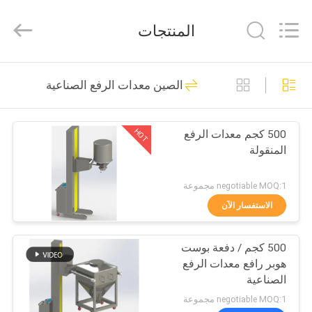
XIANDAO
Drying
Technology
المنتجات
Co.,
Ltd..
All
Rights
الصفحة
Reserved.
29
الصين معدات الرفع الصناعية
الرئيسية
آلة الرش الجاف
HOT
500 كجم معدات الرفع
منتجات
المنقولة
معلومات
negotiable MOQ:1 مجموعة
عنا
الاستفسار الآن
21
آلة مجفف السرير
500 كجم / دفعة بوست
جولة
هوبر رافع معدات الرفع
في
السائل
الصناعية
المعمل
negotiable MOQ:1 مجموعة