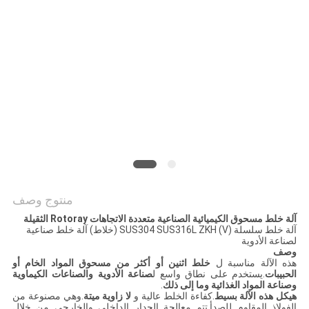
PRIVACY
POLICY
منتوج وصف
آلة خلط مسحوق الكيميائية الصناعية متعددة الاتجاهات Rotoray الثقيلة
آلة خلط سلسلة SUS304 SUS316L ZKH (V) (خلاط) آلة خلط صناعية
لصناعة الأدوية
وصف
هذه الآلة مناسبة ل
خلط اثنين أو أكثر من مسحوق المواد الخام أو
الحبيبات
.يستخدم على نطاق واسع ل
صناعة الأدوية والصناعات الكيماوية
وصناعة المواد الغذائية وما إلى ذلك
.
هيكل هذه الآلة بسيط
.كفاءة الخلط عالية و
لا زاوية ميتة
.وهي مصنوعة من
الفولاذ المقاوم للصدأ.تتم معالجة الجدار الداخلي والخارجي من خلال