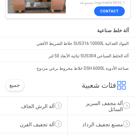
negotiable MOQ:1 مجموعة
CONTACT
آلة خلط صناعية
المواد الغذائية SUS316 10000L خلاط الشريط الأفقي
آلة الخلط الصناعي SUS304 ثنائية الأبعاد 50 لتر
صناعة الأدوية DSH 6000L خلاط مخروط برغي مزدوج
فئات شعبية
جميع
آلة مجفف السرير 
آلة الرش الجاف
السائل
مصنع تجفيف الرذاذ
آلة تجفيف الفرن