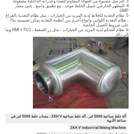
3. البرميل مصنوع من الفولاذ المقاوم للصدأ وجدرانه الداخلية مصقولة.
4. المظهر الخارجي جميل.الخلط موحد ، مع تطبيق واسع ، يلبي معيار
GMP.
5. نظام التغذية للخلاط لديه المزيد من الخيارات ، مثل نظام التغذية بالفراغ
، نظام التغذية اللولبي وأنواع أخرى من أنظمة التغذية.يمكن تصميمه بناءً
على شروط العميل الخاصة.
6. نظام التحكم لديه المزيد من الخيارات ، مثل زر الضغط ، HMI + PLC وما
إلى ذلك.
آلة خلط صناعية 5000 لتر ، آلة خلط صناعية ZKH V ، معدات خلط 5000 لتر في
صناعة الأدوية
ZKH V Industrial Mixing Machine