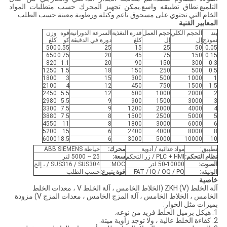
التلميع.نطاق تطبيقه واسع.يمكن تجهيز المحرك حسب متطلبات المواد
الخام التي تحتوي على مسحوق ناعم وكتلة ورطوبة معينة حسب الطلب.
المعايير الفنية
بند
الحجم الكلي
حجم العمل
قدرة التغذية
السرعة الدورانية
قوة
وزن
نموذج
إل
إل
كلغ
دورة في الدقيقة
كو
كلغ
500
0.55
25
15
25
50
0.05
650
0.75
20
45
75
150
0.15
820
1.1
20
90
150
300
0.3
1250
1.5
18
150
250
500
0.5
1800
3
15
300
500
1000
1
2100
4
12
450
750
1500
1.5
2450
5.5
12
600
1000
2000
2
2980
5.5
9
900
1500
3000
3
3300
7.5
9
1200
2000
4000
4
3880
7.5
8
1500
2500
5000
5
4550
11
8
1800
3000
6000
6
5200
15
6
2400
4000
8000
8
6000
18.5
6
3000
5000
10000
10
تطبيق:
مواد غذائية / أدوية
محرك:
خياطة ABB SIEMENS
نظام التحكم:
PLC + HMI / زر التحكم
سعة
:
25 ~ 5000 لتر
الصوت:
50-10000 لتر
MOC:
SUS316 / SUS304 / ، إلخ
الوثيقة:
FAT / IQ / OQ / PQ
قوة
يتبرع
:
حسب الطلب
خاصية
آلة الخلط ZKH (V) (الخلاط الخامس ، آلة الخلط V ، معدات الخلط
الخامس ، الخلاط الخامس ، آلة المزج الخامس ، معدات المزج V) مزودة
بميزات مثل الخوار:
1. هيكل برميل الخلط فريد من نوعه.
2. كفاءة الخلط عالية ، ولا توجد زاوية ميتة.