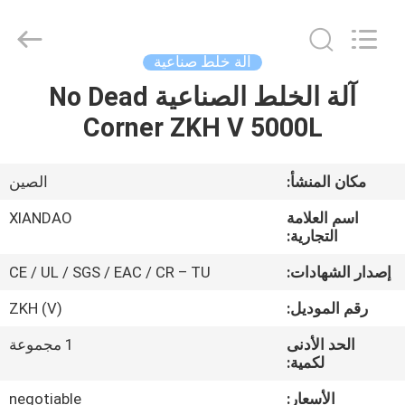
XIANDAO
Drying
Technology
Co.,
Ltd..
آلة خلط صناعية
All
Rights
آلة الخلط الصناعية No Dead
الصفحة
Reserved.
Corner ZKH V 5000L
الرئيسية
منتجات
مكان المنشأ:
الصين
اسم العلامة
XIANDAO
معلومات
التجارية:
عنا
إصدار الشهادات:
CE / UL / SGS / EAC / CR – TU
رقم الموديل:
ZKH (V)
جولة
الحد الأدنى
1 مجموعة
في
لكمية:
المعمل
الأسعار:
negotiable