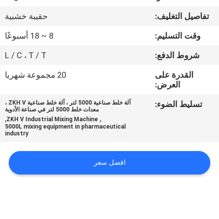
تفاصيل التغليف:
حقيبة خشبية
مراقبة
وقت التسليم:
8 ~ 18 أسبوعًا
الجودة
شروط الدفع:
L / C ، T / T
اتصل
القدرة على
20 مجموعة شهريا
العرض:
بنا
تسليط الضوء:
آلة خلط صناعية 5000 لتر ، آلة خلط صناعية ZKH V ،
معدات خلط 5000 لتر في صناعة الأدوية
أخبار
,
,
ZKH V Industrial Mixing Machine
5000L mixing equipment in pharmaceutical
industry
اطلب
افضل سعر
اقتباس
خريطة
الموقع